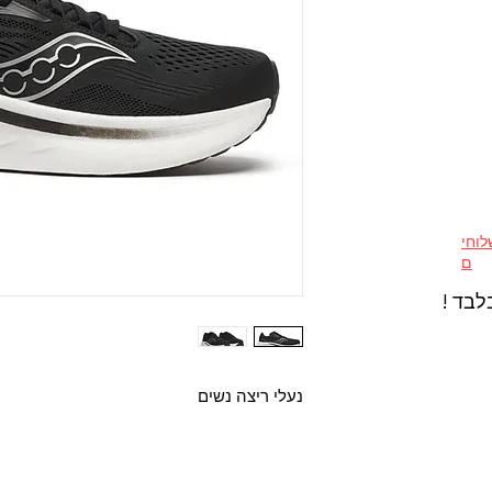
וחי
ם
לבד !
נעלי ריצה נשים