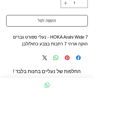
הוספה לסל
HOKA Arahi Wide 7 - נעלי ספורט גברים
הוקה ארהי 7 רחבות בצבע כחול/לבן
החלפות של נעליים בחנות בלבד !
החשמונאים 93 תל אביב
הצהרת נגישות
תקנון מדיניות קוקיז