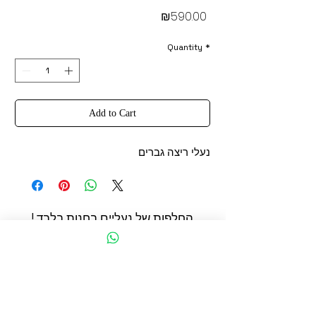
Price
₪590.00
Quantity
*
Add to Cart
נעלי ריצה גברים
החלפות של נעליים בחנות בלבד !
החשמונאים 93 תל אביב