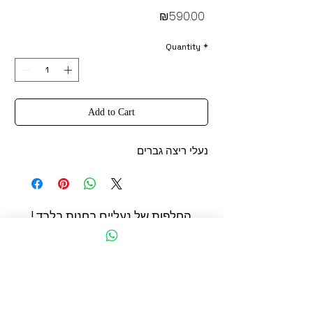
Price
₪590.00
Quantity
*
Add to Cart
נעלי ריצה גברים
החלפות של נעליים בחנות בלבד !
החשמונאים 93 תל אביב