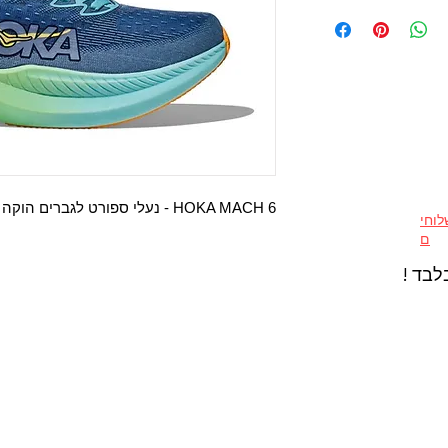
HOKA MACH 6 - נעלי ספורט לגברים הוקה מאך 6 בצבע כחול בין ערביים/צל
וחי
ם
לבד !