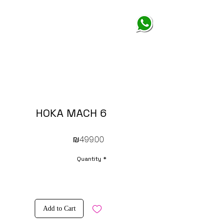
HOKA MACH 6
Price
₪499.00
Quantity
*
Add to Cart