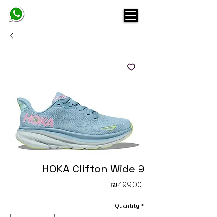
BELINDA
HOKA Clifton Wide 9
Price
₪499.00
Quantity
*