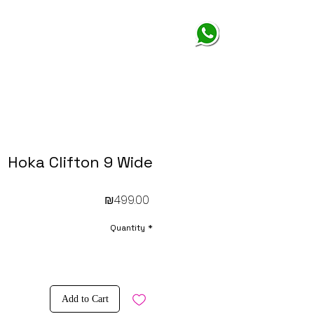
Hoka Clifton 9 Wide
Price
₪499.00
Quantity
*
Add to Cart