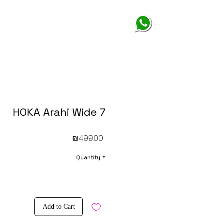
HOKA Arahi Wide 7
Price
₪499.00
Quantity
*
Add to Cart