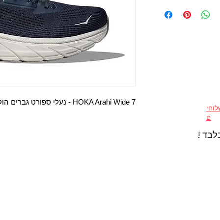
HOKA Arahi Wide 7 - נעלי ספורט גברים הוקה ארהי 7 רחבות בצבע כחול/לבן
וחי
ם
לבד !