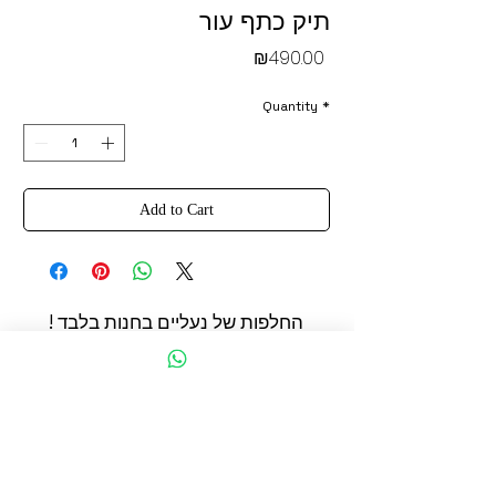
תיק כתף עור
Price
₪490.00
Quantity
*
Add to Cart
החלפות של נעליים בחנות בלבד !
החשמונאים 93 תל אביב