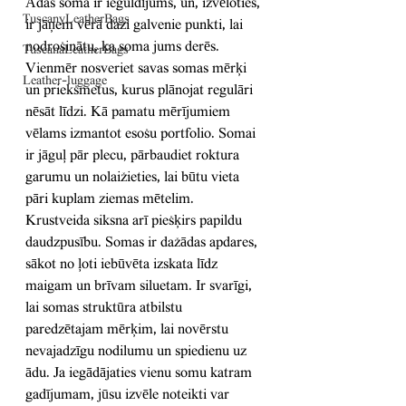
Ādas soma ir ieguldījums, un, izvēloties, 
TuscanyLeatherBags
ir jāņem vērā daži galvenie punkti, lai 
nodrošinātu, ka soma jums derēs. 
TuscanaLeatherBags
Vienmēr nosveriet savas somas mērķi 
Leather-luggage
un priekšmetus, kurus plānojat regulāri 
nēsāt līdzi. Kā pamatu mērījumiem 
vēlams izmantot esošu portfolio. Somai 
ir jāguļ pār plecu, pārbaudiet roktura 
garumu un nolaižieties, lai būtu vieta 
pāri kuplam ziemas mētelim. 
Krustveida siksna arī piešķirs papildu 
daudzpusību. Somas ir dažādas apdares, 
sākot no ļoti iebūvēta izskata līdz 
maigam un brīvam siluetam. Ir svarīgi, 
lai somas struktūra atbilstu 
paredzētajam mērķim, lai novērstu 
nevajadzīgu nodilumu un spiedienu uz 
ādu. Ja iegādājaties vienu somu katram 
gadījumam, jūsu izvēle noteikti var 