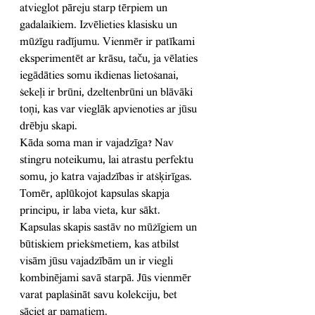
atvieglot pāreju starp tērpiem un 
gadalaikiem. Izvēlieties klasisku un 
mūžīgu radījumu. Vienmēr ir patīkami 
eksperimentēt ar krāsu, taču, ja vēlaties 
iegādāties somu ikdienas lietošanai, 
šekeļi ir brūni, dzeltenbrūni un blāvāki 
toņi, kas var vieglāk apvienoties ar jūsu 
drēbju skapi.
Kāda soma man ir vajadzīga? Nav 
stingru noteikumu, lai atrastu perfektu 
somu, jo katra vajadzības ir atšķirīgas. 
Tomēr, aplūkojot kapsulas skapja 
principu, ir laba vieta, kur sākt. 
Kapsulas skapis sastāv no mūžīgiem un 
būtiskiem priekšmetiem, kas atbilst 
visām jūsu vajadzībām un ir viegli 
kombinējami savā starpā. Jūs vienmēr 
varat paplašināt savu kolekciju, bet 
sāciet ar pamatiem.