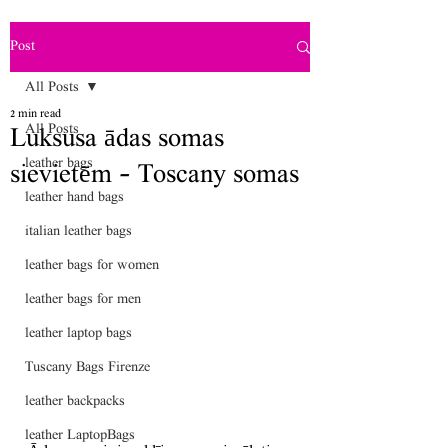
Post
All Posts
2 min read
All Posts
Luksusa ādas somas
leather bags
sievietēm - Toscany somas
leather hand bags
italian leather bags
leather bags for women
leather bags for men
leather laptop bags
Tuscany Bags Firenze
leather backpacks
leather LaptopBags