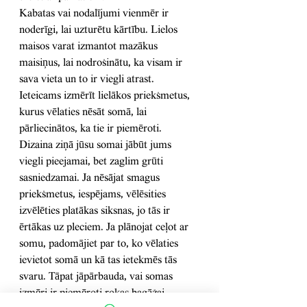
Kabatas vai nodalījumi vienmēr ir 
noderīgi, lai uzturētu kārtību. Lielos 
maisos varat izmantot mazākus 
maisiņus, lai nodrošinātu, ka visam ir 
sava vieta un to ir viegli atrast. 
Ieteicams izmērīt lielākos priekšmetus, 
kurus vēlaties nēsāt somā, lai 
pārliecinātos, ka tie ir piemēroti. 
Dizaina ziņā jūsu somai jābūt jums 
viegli pieejamai, bet zaglim grūti 
sasniedzamai. Ja nēsājat smagus 
priekšmetus, iespējams, vēlēsities 
izvēlēties platākas siksnas, jo tās ir 
ērtākas uz pleciem. Ja plānojat ceļot ar 
somu, padomājiet par to, ko vēlaties 
ievietot somā un kā tas ietekmēs tās 
svaru. Tāpat jāpārbauda, ​​vai somas 
izmēri ir piemēroti rokas bagāžai.