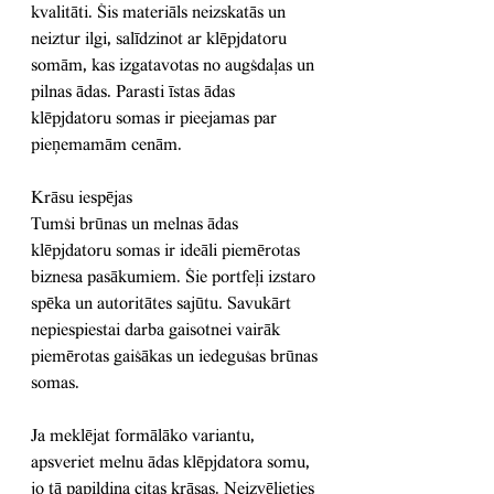
kvalitāti. Šis materiāls neizskatās un 
neiztur ilgi, salīdzinot ar klēpjdatoru 
somām, kas izgatavotas no augšdaļas un 
pilnas ādas. Parasti īstas ādas 
klēpjdatoru somas ir pieejamas par 
pieņemamām cenām.
Krāsu iespējas
Tumši brūnas un melnas ādas 
klēpjdatoru somas ir ideāli piemērotas 
biznesa pasākumiem. Šie portfeļi izstaro 
spēka un autoritātes sajūtu. Savukārt 
nepiespiestai darba gaisotnei vairāk 
piemērotas gaišākas un iedegušas brūnas 
somas.
Ja meklējat formālāko variantu, 
apsveriet melnu ādas klēpjdatora somu, 
jo tā papildina citas krāsas. Neizvēlieties 