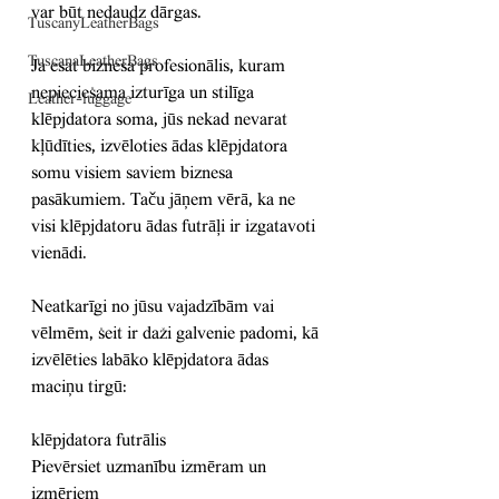
var būt nedaudz dārgas.
TuscanyLeatherBags
TuscanaLeatherBags
Ja esat biznesa profesionālis, kuram 
nepieciešama izturīga un stilīga 
Leather-luggage
klēpjdatora soma, jūs nekad nevarat 
kļūdīties, izvēloties ādas klēpjdatora 
somu visiem saviem biznesa 
pasākumiem. Taču jāņem vērā, ka ne 
visi klēpjdatoru ādas futrāļi ir izgatavoti 
vienādi.
Neatkarīgi no jūsu vajadzībām vai 
vēlmēm, šeit ir daži galvenie padomi, kā 
izvēlēties labāko klēpjdatora ādas 
maciņu tirgū:
klēpjdatora futrālis
Pievērsiet uzmanību izmēram un 
izmēriem