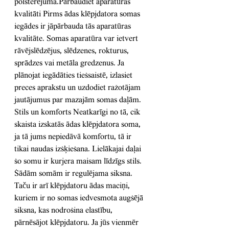
polsterējuma.Pārbaudiet aparatūras 
kvalitāti Pirms ādas klēpjdatora somas 
iegādes ir jāpārbauda tās aparatūras 
kvalitāte. Somas aparatūra var ietvert 
rāvējslēdzējus, slēdzenes, rokturus, 
sprādzes vai metāla gredzenus. Ja 
plānojat iegādāties tiešsaistē, izlasiet 
preces aprakstu un uzdodiet ražotājam 
jautājumus par mazajām somas daļām. 
Stils un komforts Neatkarīgi no tā, cik 
skaista izskatās ādas klēpjdatora soma, 
ja tā jums nepiedāvā komfortu, tā ir 
tikai naudas izšķiešana. Lielākajai daļai 
šo somu ir kurjera maisam līdzīgs stils. 
Šādām somām ir regulējama siksna. 
Taču ir arī klēpjdatoru ādas maciņi, 
kuriem ir no somas iedvesmota augšējā 
siksna, kas nodrošina elastību, 
pārnēsājot klēpjdatoru. Ja jūs vienmēr 