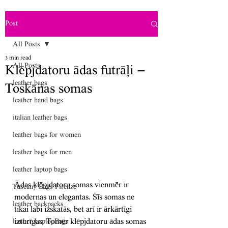
Post
All Posts
3 min read
All Posts
Klēpjdatoru ādas futrāļi —
leather bags
Toskānas somas
leather hand bags
italian leather bags
leather bags for women
leather bags for men
leather laptop bags
Ādas klēpjdatoru somas vienmēr ir 
Tuscany Bags Firenze
modernas un elegantas. Šīs somas ne 
leather backpacks
tikai labi izskatās, bet arī ir ārkārtīgi 
izturīgas. Tomēr klēpjdatoru ādas somas 
leather LaptopBags