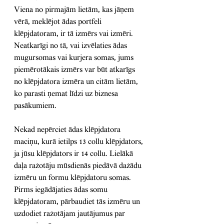
Viena no pirmajām lietām, kas jāņem 
vērā, meklējot ādas portfeli 
klēpjdatoram, ir tā izmērs vai izmēri. 
Neatkarīgi no tā, vai izvēlaties ādas 
mugursomas vai kurjera somas, jums 
piemērotākais izmērs var būt atkarīgs 
no klēpjdatora izmēra un citām lietām, 
ko parasti ņemat līdzi uz biznesa 
pasākumiem.
Nekad nepērciet ādas klēpjdatora 
maciņu, kurā ietilps 13 collu klēpjdators, 
ja jūsu klēpjdators ir 14 collu. Lielākā 
daļa ražotāju mūsdienās piedāvā dažādu 
izmēru un formu klēpjdatoru somas. 
Pirms iegādājaties ādas somu 
klēpjdatoram, pārbaudiet tās izmēru un 
uzdodiet ražotājam jautājumus par 