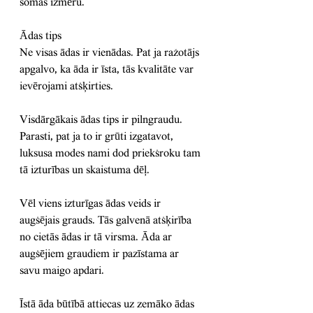
somas izmēru.
Ādas tips
Ne visas ādas ir vienādas. Pat ja ražotājs 
apgalvo, ka āda ir īsta, tās kvalitāte var 
ievērojami atšķirties.
Visdārgākais ādas tips ir pilngraudu. 
Parasti, pat ja to ir grūti izgatavot, 
luksusa modes nami dod priekšroku tam 
tā izturības un skaistuma dēļ.
Vēl viens izturīgas ādas veids ir 
augšējais grauds. Tās galvenā atšķirība 
no cietās ādas ir tā virsma. Āda ar 
augšējiem graudiem ir pazīstama ar 
savu maigo apdari.
Īstā āda būtībā attiecas uz zemāko ādas 