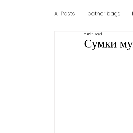
All Posts
leather bags
2 min read
leather bags for women
Сумки му
Tuscany Bags Firenze
TuscanaLeatherBags