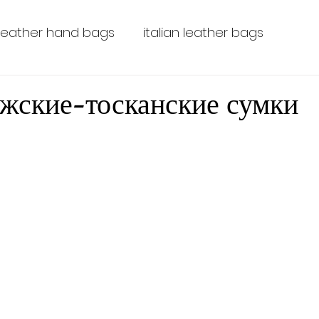
leather hand bags
italian leather bags
leather bags for men
leather laptop bags
жские-тосканские сумки
leather backpacks
leather LaptopBags
Tus
Leather-luggage