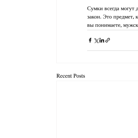
Сумки всегда могут д
закон. Это предмет, 
вы понимаете, мужск
Recent Posts