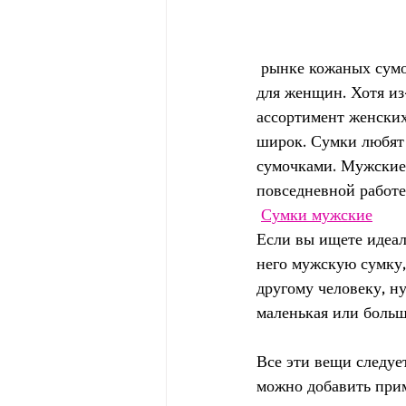
 рынке кожаных сумок представлен очень широкий ассортимент сумок как для мужчин, так и 
для женщин. Хотя из-
ассортимент женских
широк. Сумки любят 
сумочками. Мужские
повседневной работе
Сумки мужские
Если вы ищете идеал
него мужскую сумку,
другому человеку, ну
маленькая или больш
Все эти вещи следуе
можно добавить прим