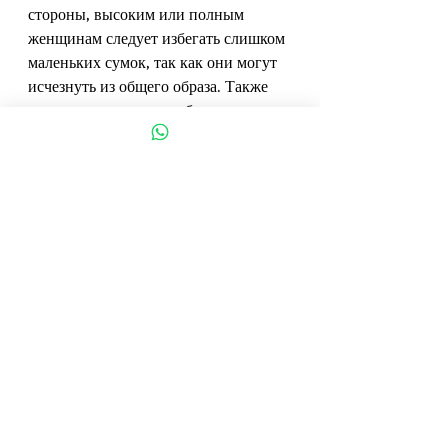
стороны, высоким или полным 
женщинам следует избегать слишком 
маленьких сумок, так как они могут 
исчезнуть из общего образа. Также 
важно правильно подобрать сумку по 
цвету, которая подойдет к вашей 
одежде и стилю.
Для просмотра нашей коллекции:
Кожаные сумки для женщин
See All
Recent Posts