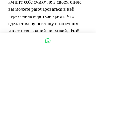
купите себе сумку не в своем стиле, 
вы можете разочароваться в ней 
через очень короткое время. Что 
сделает вашу покупку в конечном 
итоге невыгодной покупкой. Чтобы 
сделать лучшую покупку, вам нужно 
будет подобрать сумку и ее стиль к 
вашему стилю. Так что он может на 
самом деле адаптировать его для вас 
лично. Вам может понравиться 
конкретная сумка, которую вы 
видите на девушке, но она не 
обязательно будет вам хороша, может 
быть, она будет вам мала или 
наоборот, и может быть, что вы 
сначала будете в восторге от нее но 
очень быстро вы этого не хотите.