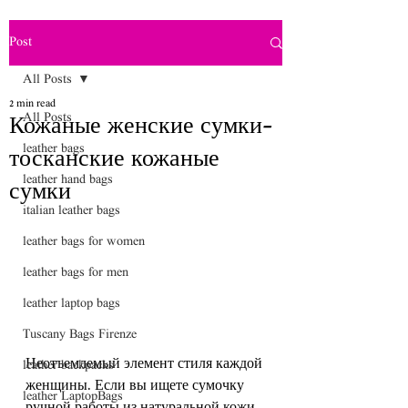
Post
All Posts
2 min read
All Posts
Кожаные женские сумки-
leather bags
тосканские кожаные
leather hand bags
сумки
italian leather bags
leather bags for women
leather bags for men
leather laptop bags
Tuscany Bags Firenze
Неотъемлемый элемент стиля каждой 
leather backpacks
женщины. Если вы ищете сумочку 
leather LaptopBags