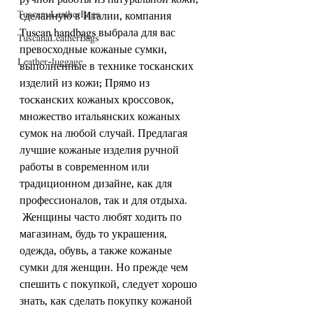
ручной работы из натуральной кожи, 
TuscanyLeatherBags
сделанную в Италии, компания 
Tuscan handbags выбрала для вас 
TuscanaLeatherBags
превосходные кожаные сумки, 
Leather-luggage
выполненные в технике тосканских 
изделий из кожи; Прямо из 
тосканских кожаных кроссовок, 
множество итальянских кожаных 
сумок на любой случай. Предлагая 
лучшие кожаные изделия ручной 
работы в современном или 
традиционном дизайне, как для 
профессионалов, так и для отдыха.
 Женщины часто любят ходить по 
магазинам, будь то украшения, 
одежда, обувь, а также кожаные 
сумки для женщин. Но прежде чем 
спешить с покупкой, следует хорошо 
знать, как сделать покупку кожаной 