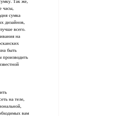
мку. Так же, 
 часы, 
дня сумка 
ых дизайнов, 
лучше всего. 
ивания на 
осканских 
жна быть 
м производить 
известной 
ить 
ть на теле, 
иональной, 
обходимых вам 