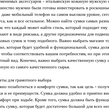
менимых аксессуаров - итальянскую кожаную мужскую су
шинство мужчин были готовы инвестировать в роскошные
 даже мобильный телефон на самом высоком уровне, сего
уса, как и все остальное. Можно найти сумки самых разн
ак что каждый может найти стиль, который подходит ему 
ают в виде рюкзака, а другие предназначены для подвеш
оковых сумок и тому подобного. Важно выбрать магазин т
ке, которая будет удобной и функциональной, сумка дол
 чтобы соответствовать вашим потребностям, но при это
тный вид. Конечно, важно выбрать качественную сумку 
нную из самого качественного сырья.
еты для грамотного выбора
жно позаботиться о комфорте сумки, так как цель – получ
ки и ее преимуществ. Сумка должна удобно и приятно висе
мфорт при ходьбе. Кроме того, сумка должна быть функц
ть сумку, которая будет достаточно большой для всех не