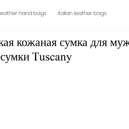
leather hand bags
italian leather bags
leather bags for men
leather laptop bags
кая кожаная сумка для му
сумки Tuscany
leather backpacks
leather LaptopBags
Tus
Leather-luggage