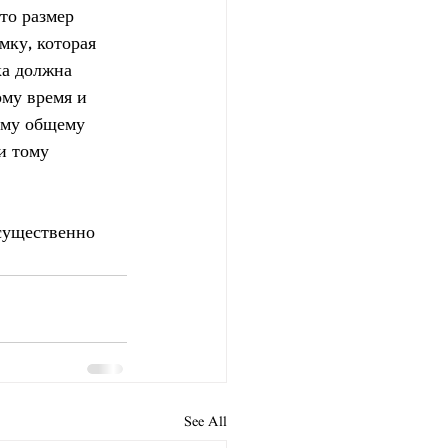
то размер 
мку, которая 
ка должна 
му время и 
ему общему 
и тому 
существенно 
See All