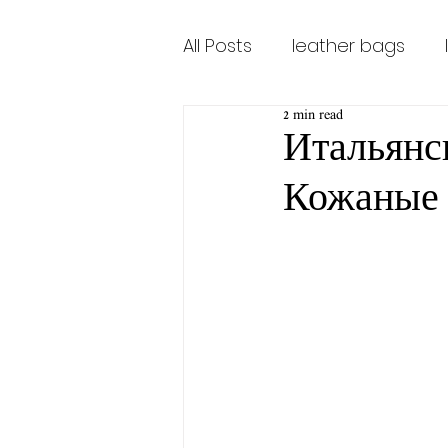
All Posts
leather bags
2 min read
leather bags for women
Итальянс
Кожаные 
Tuscany Bags Firenze
TuscanaLeatherBags