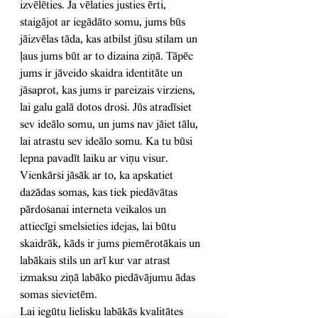
izvēlēties. Ja vēlaties justies ērti, 
staigājot ar iegādāto somu, jums būs 
jāizvēlas tāda, kas atbilst jūsu stilam un 
ļaus jums būt ar to dizaina ziņā. Tāpēc 
jums ir jāveido skaidra identitāte un 
jāsaprot, kas jums ir pareizais virziens, 
lai galu galā dotos droši. Jūs atradīsiet 
sev ideālo somu, un jums nav jāiet tālu, 
lai atrastu sev ideālo somu. Ka tu būsi 
lepna pavadīt laiku ar viņu visur. 
Vienkārši jāsāk ar to, ka apskatiet 
dažādas somas, kas tiek piedāvātas 
pārdošanai interneta veikalos un 
attiecīgi smelsieties idejas, lai būtu 
skaidrāk, kāds ir jums piemērotākais un 
labākais stils un arī kur var atrast 
izmaksu ziņā labāko piedāvājumu ādas 
somas sievietēm.
Lai iegūtu lielisku labākās kvalitātes 