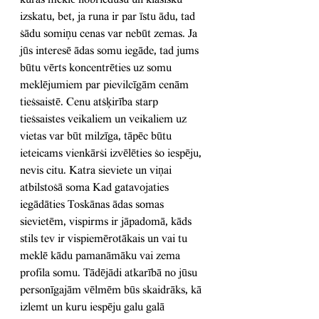
kuras meklē nobriedušu un klasisku 
izskatu, bet, ja runa ir par īstu ādu, tad 
šādu somiņu cenas var nebūt zemas. Ja 
jūs interesē ādas somu iegāde, tad jums 
būtu vērts koncentrēties uz somu 
meklējumiem par pievilcīgām cenām 
tiešsaistē. Cenu atšķirība starp 
tiešsaistes veikaliem un veikaliem uz 
vietas var būt milzīga, tāpēc būtu 
ieteicams vienkārši izvēlēties šo iespēju, 
nevis citu. Katra sieviete un viņai 
atbilstošā soma Kad gatavojaties 
iegādāties Toskānas ādas somas 
sievietēm, vispirms ir jāpadomā, kāds 
stils tev ir vispiemērotākais un vai tu 
meklē kādu pamanāmāku vai zema 
profila somu. Tādējādi atkarībā no jūsu 
personīgajām vēlmēm būs skaidrāks, kā 
izlemt un kuru iespēju galu galā 