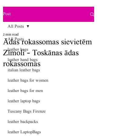
Post
All Posts
2 min read
All Posts
Ādas rokassomas sievietēm
leather bags
Zīmoli - Toskānas ādas
leather hand bags
rokassomas
italian leather bags
leather bags for women
leather bags for men
leather laptop bags
Tuscany Bags Firenze
leather backpacks
leather LaptopBags