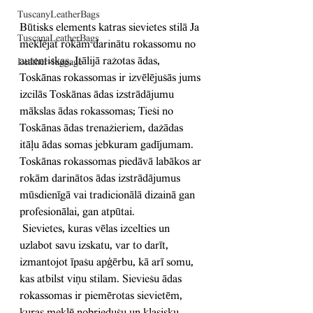
TuscanyLeatherBags
Būtisks elements katras sievietes stilā Ja 
TuscanaLeatherBags
meklējat rokām darinātu rokassomu no 
autentiskas, Itālijā ražotas ādas, 
Leather-luggage
Toskānas rokassomas ir izvēlējušās jums 
izcilās Toskānas ādas izstrādājumu 
mākslas ādas rokassomas; Tieši no 
Toskānas ādas trenažieriem, dažādas 
itāļu ādas somas jebkuram gadījumam.
Toskānas rokassomas piedāvā labākos ar 
rokām darinātos ādas izstrādājumus 
mūsdienīgā vai tradicionālā dizainā gan 
profesionālai, gan atpūtai.
 Sievietes, kuras vēlas izcelties un 
uzlabot savu izskatu, var to darīt, 
izmantojot īpašu apģērbu, kā arī somu, 
kas atbilst viņu stilam. Sieviešu ādas 
rokassomas ir piemērotas sievietēm, 